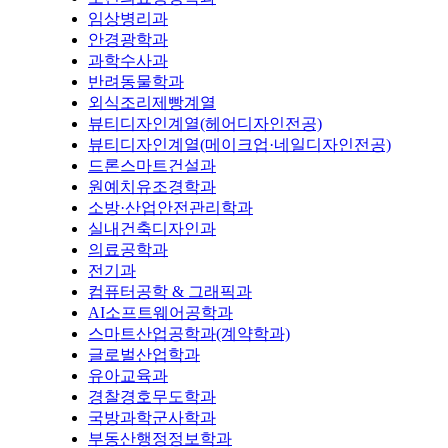
임상병리과
안경광학과
과학수사과
반려동물학과
외식조리제빵계열
뷰티디자인계열(헤어디자인전공)
뷰티디자인계열(메이크업·네일디자인전공)
드론스마트건설과
원예치유조경학과
소방·산업안전관리학과
실내건축디자인과
의료공학과
전기과
컴퓨터공학 & 그래픽과
AI소프트웨어공학과
스마트산업공학과(계약학과)
글로벌산업학과
유아교육과
경찰경호무도학과
국방과학군사학과
부동산행정정보학과